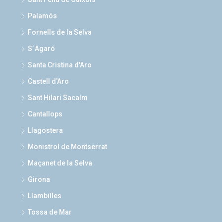
Palamós
Fornells de la Selva
S´Agaró
Santa Cristina d'Aro
Castell d'Aro
Sant Hilari Sacalm
Cantallops
Llagostera
Monistrol de Montserrat
Maçanet de la Selva
Girona
Llambilles
Tossa de Mar