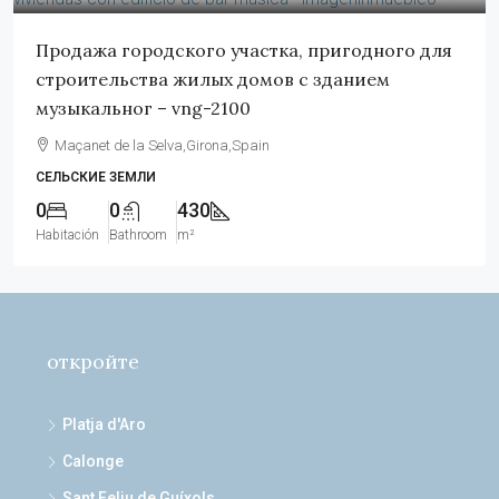
Продажа городского участка, пригодного для
строительства жилых домов с зданием
музыкальног – vng-2100
Maçanet de la Selva,Girona,Spain
СЕЛЬСКИЕ ЗЕМЛИ
0
0
430
Habitación
Bathroom
m²
откройте
Platja d'Aro
Calonge
Sant Feliu de Guíxols