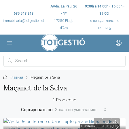
Avda. La Pau, 26
9:30h a 14:00h - 16:00h -
685 548 248
- 1º
19:00h
immobiliaria@totgestio.net
17250 Platja
с понедельника по
d'Aro
пятницу
Главная
Maçanet de la Selva
Maçanet de la Selva
1 Propiedad
Сортировать по:
Заказ по умолчанию
250,000€
ПРОДАЖА
ПЕРЕПРОДАЖА