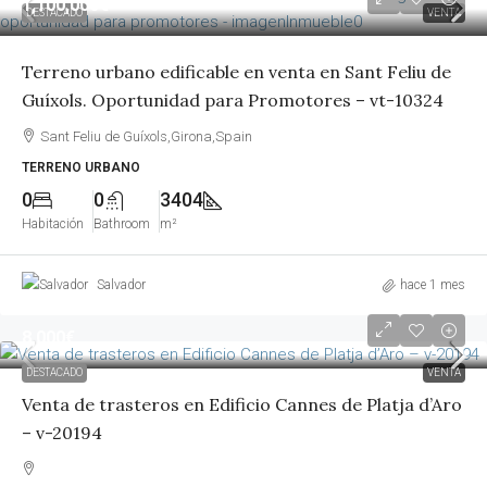
1,100,000€
DESTACADO
VENTA
Terreno urbano edificable en venta en Sant Feliu de
Guíxols. Oportunidad para Promotores – vt-10324
Sant Feliu de Guíxols,Girona,Spain
TERRENO URBANO
0
0
3404
Habitación
Bathroom
m²
Salvador
hace 1 mes
8,000€
DESTACADO
VENTA
Venta de trasteros en Edificio Cannes de Platja d’Aro
– v-20194