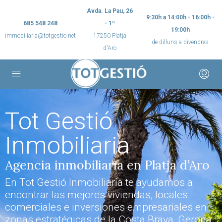
Avda. La Pau, 26
9:30h a 14:00h - 16:00h -
685 548 248
- 1º
19:00h
immobiliaria@totgestio.net
17250 Platja
de dilluns a divendres
d'Aro
Tot Gestió
Inmobiliaria
Agencia inmobiliaria en Platja d’Aro
En Tot Gestió Inmobiliaria te ayudamos a
encontrar las mejores viviendas, locales
comerciales e inversiones empresariales en
zonas estratégicas de la Costa Brava, Gerona