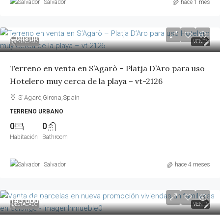
Salvador
hace 1 mes
Consultar
DESTACADO
VENTA
Terreno en venta en S’Agarò – Platja D’Aro para uso
Hotelero muy cerca de la playa – vt-2126
S´Agaró,Girona,Spain
TERRENO URBANO
0
0
Habitación
Bathroom
Salvador
hace 4 meses
145,000€
DESTACADO
VENTA