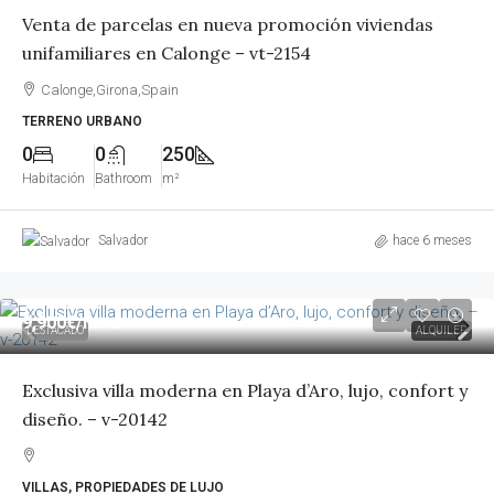
Venta de parcelas en nueva promoción viviendas
unifamiliares en Calonge – vt-2154
Calonge,Girona,Spain
TERRENO URBANO
0
0
250
Habitación
Bathroom
m²
Salvador
hace 6 meses
9,900€
/mes
DESTACADO
ALQUILER
Exclusiva villa moderna en Playa d’Aro, lujo, confort y
diseño. – v-20142
VILLAS, PROPIEDADES DE LUJO