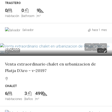
TRASTERO
0
0
9
Habitación
Bathroom
m²
Salvador
hace 1 mes
890,000€
DESTACADO
VENTA
Venta extraordinario chalet en urbanizacion de
Platja D’Aro – v-20197
CHALET
6
3
499
Habitaciones
Baños
m²