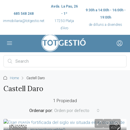
Avda. La Pau, 26
9:30h a 14:00h - 16:00h -
685 548 248
- 1º
19:00h
immobiliaria@totgestio.net
17250 Platja
de dilluns a divendres
d'Aro
Home
Castell Daro
Castell Daro
1 Propiedad
Ordenar por:
Orden por defecto
1,400,000€
DESTACADO
VENTA