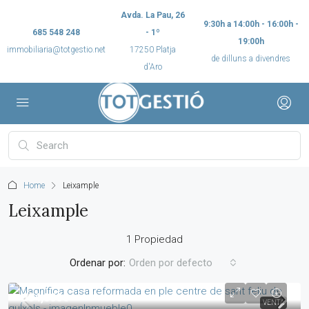
Avda. La Pau, 26
9:30h a 14:00h - 16:00h -
685 548 248
- 1º
19:00h
immobiliaria@totgestio.net
17250 Platja
de dilluns a divendres
d'Aro
Home
Leixample
Leixample
1 Propiedad
Ordenar por:
Orden por defecto
334,000€
VENTA