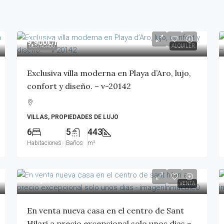
9,900€
/mes
DESTACADO
ALQUILER
Exclusiva villa moderna en Playa d’Aro, lujo,
confort y diseño. – v-20142
VILLAS, PROPIEDADES DE LUJO
6
5
443
Habitaciones
Baños
m²
185,000€
VENTA
En venta nueva casa en el centro de Sant
Hilari a precio excepcional solo unos dias –