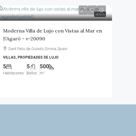
2,500,000€
VENTA
Moderna Villa de Lujo con Vistas al Mar en
S’Agaró – v-20090
Sant Feliu de Guíxols,Girona,Spain
VILLAS, PROPIEDADES DE LUJO
5
5
500
Habitaciones
Baños
m²