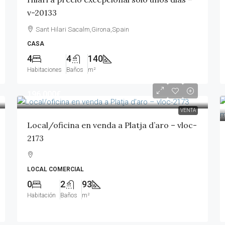
v-20133
Sant Hilari Sacalm,Girona,Spain
CASA
4
4
140
Habitaciones
Baños
m²
196,000€
VENTA
Local/oficina en venda a Platja d’aro – vloc-
2173
LOCAL COMERCIAL
0
2
93
Habitación
Baños
m²