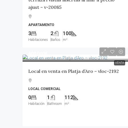
ajust – v-20085
APARTAMENTO
3
2
100
Habitaciones
Baños
m²
400,000€
VENTA
Local en venta en Platja d’Aro – vloc-2192
LOCAL COMERCIAL
0
1
112
Habitación
Bathroom
m²