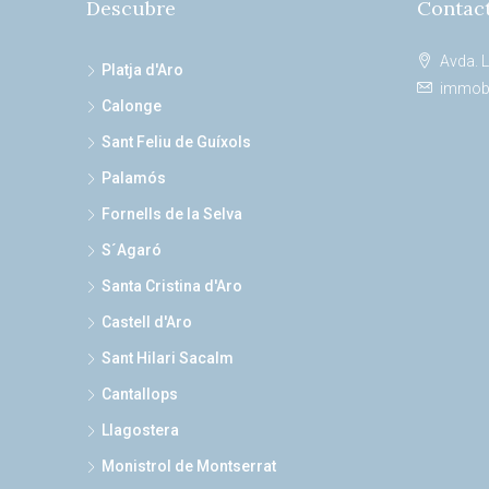
Descubre
Contac
Avda. L
Platja d'Aro
immobi
Calonge
Sant Feliu de Guíxols
Palamós
Fornells de la Selva
S´Agaró
Santa Cristina d'Aro
Castell d'Aro
Sant Hilari Sacalm
Cantallops
Llagostera
Monistrol de Montserrat