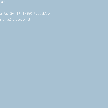
tar
a Pau, 26 - 1º - 17250 Platja d’Aro
liaria@totgestio.net