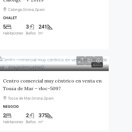
Calonge,Girona,Spain
CHALET
5
3
241
Habitaciones
Baños
m²
1,300,000€
VENTA
Centro comercial muy céntrico en venta en
Tossa de Mar – vloc-5097
Tossa de Mar,Girona,Spain
NEGOCIO
2
2
375
Habitaciones
Baños
m²