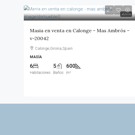
1,700,000€
VENTA
Masia en venta en Calonge – Mas Ambrós –
v-20042
Calonge,Girona,Spain
MASÍA
6
5
600
Habitaciones
Baños
m²