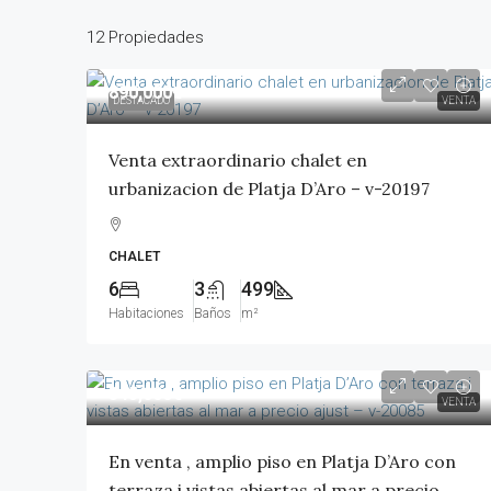
12 Propiedades
890,000€
DESTACADO
VENTA
Venta extraordinario chalet en
urbanizacion de Platja D’Aro – v-20197
CHALET
6
3
499
Habitaciones
Baños
m²
345,000€
VENTA
En venta , amplio piso en Platja D’Aro con
terraza i vistas abiertas al mar a precio