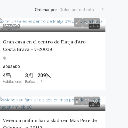
Ordenar por:
Orden por defecto
725,000€
DESTACADO
VENTA
Gran casa en el centro de Platja d’Aro –
Costa Brava – v-20039
ADOSADO
4
3
209
Habitaciones
Baños
m²
795,000€
VENTA
Vivienda unifamiliar aislada en Mas Pere de
Calonge – v-20119