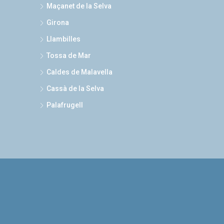
Maçanet de la Selva
Girona
Llambilles
Tossa de Mar
Caldes de Malavella
Cassà de la Selva
Palafrugell