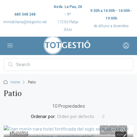
Avda. La Pau, 26
9:30h a 14:00h - 16:00h -
685 548 248
- 1º
19:00h
immobiliaria@totgestio.net
17250 Platja
de dilluns a divendres
d'Aro
Home
Patio
Patio
10 Propiedades
Ordenar por:
Orden por defecto
1,400,000€
DESTACADO
VENTA