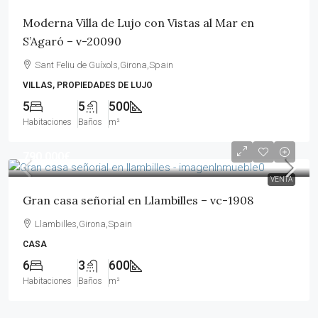
Moderna Villa de Lujo con Vistas al Mar en
S’Agaró – v-20090
Sant Feliu de Guíxols,Girona,Spain
VILLAS, PROPIEDADES DE LUJO
5
5
500
Habitaciones
Baños
m²
790,000€
VENTA
Gran casa señorial en Llambilles – vc-1908
Llambilles,Girona,Spain
CASA
6
3
600
Habitaciones
Baños
m²