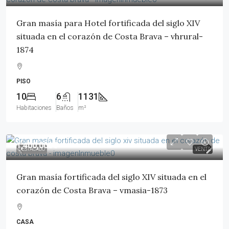
Gran masía para Hotel fortificada del siglo XIV
situada en el corazón de Costa Brava – vhrural-
1874
PISO
10
6
1131
Habitaciones
Baños
m²
1,400,000€
DESTACADO
VENTA
Gran masía fortificada del siglo XIV situada en el
corazón de Costa Brava – vmasia-1873
CASA