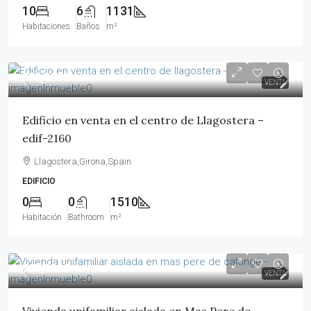
10
6
1131
Habitaciones
Baños
m²
875,000€
VENTA
Edificio en venta en el centro de Llagostera –
edif-2160
Llagostera,Girona,Spain
EDIFICIO
0
0
1510
Habitación
Bathroom
m²
795,000€
VENTA