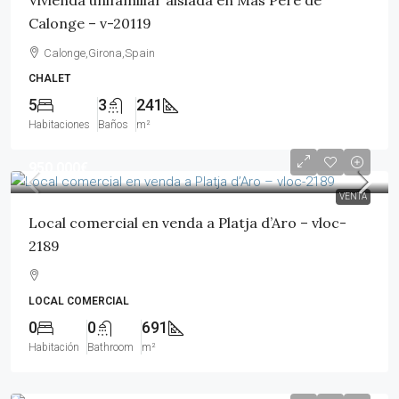
Vivienda unifamiliar aislada en Mas Pere de
Calonge – v-20119
Calonge,Girona,Spain
CHALET
5
3
241
Habitaciones
Baños
m²
950,000€
VENTA
Local comercial en venda a Platja d’Aro – vloc-
2189
LOCAL COMERCIAL
0
0
691
Habitación
Bathroom
m²