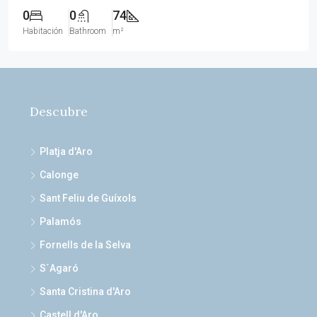
0
0
74
Habitación
Bathroom
m²
Descubre
Platja d'Aro
Calonge
Sant Feliu de Guíxols
Palamós
Fornells de la Selva
S´Agaró
Santa Cristina d'Aro
Castell d'Aro