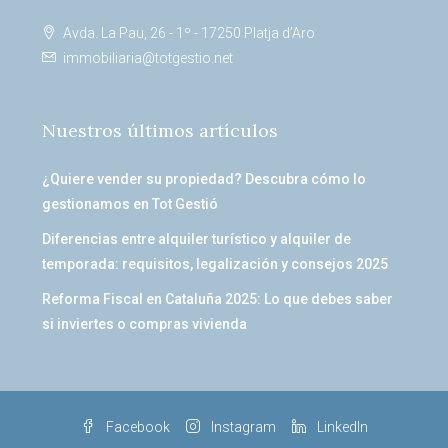
Avda. La Pau, 26 - 1º - 17250 Platja d’Aro
immobiliaria@totgestio.net
Nuestros últimos artículos
¿Quiere vender su propiedad? Descubra cómo lo
gestionamos en Tot Gestió
Diferencias entre alquiler turístico y alquiler de
temporada: requisitos, legalización y consejos 2025
Reforma Fiscal en Cataluña 2025: Lo que debes saber
si inviertes o compras vivienda
Facebook
Instagram
LinkedIn