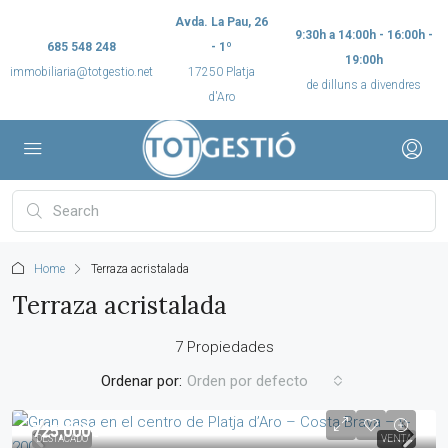
Avda. La Pau, 26
9:30h a 14:00h - 16:00h -
685 548 248
- 1º
19:00h
immobiliaria@totgestio.net
17250 Platja
de dilluns a divendres
d'Aro
Home
Terraza acristalada
Terraza acristalada
7 Propiedades
Ordenar por:
Orden por defecto
725,000€
DESTACADO
VENTA