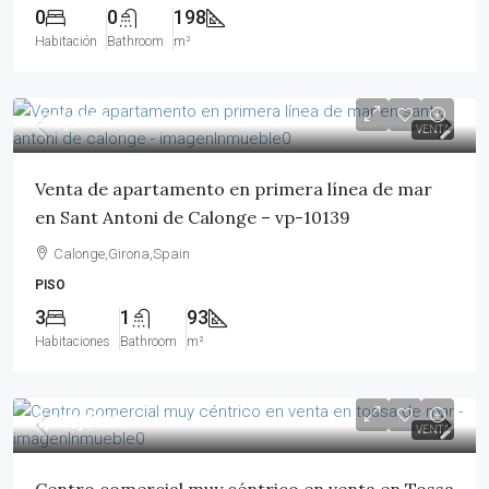
0
0
198
Habitación
Bathroom
m²
690,000€
VENTA
Venta de apartamento en primera línea de mar
en Sant Antoni de Calonge – vp-10139
Calonge,Girona,Spain
PISO
3
1
93
Habitaciones
Bathroom
m²
1,300,000€
VENTA