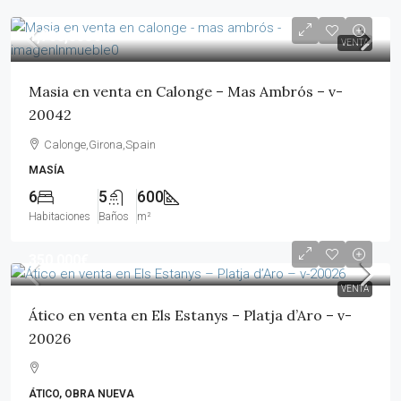
1,700,000€
VENTA
Masia en venta en Calonge – Mas Ambrós – v-
20042
Calonge,Girona,Spain
MASÍA
6
5
600
Habitaciones
Baños
m²
350,000€
VENTA
Ático en venta en Els Estanys – Platja d’Aro – v-
20026
ÁTICO, OBRA NUEVA