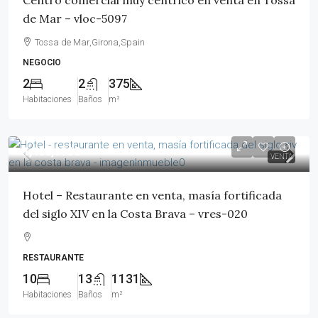
Centro comercial muy céntrico en venta en Tossa
de Mar – vloc-5097
Tossa de Mar,Girona,Spain
NEGOCIO
2
2
375
Habitaciones
Baños
m²
1,400,000€
VENTA
Hotel – Restaurante en venta, masía fortificada
del siglo XIV en la Costa Brava – vres-020
RESTAURANTE
10
13
1131
Habitaciones
Baños
m²