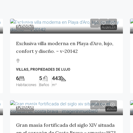
9,900€
/mes
DESTACADO
ALQUILER
Exclusiva villa moderna en Playa d’Aro, lujo,
confort y diseño. – v-20142
VILLAS, PROPIEDADES DE LUJO
6
5
443
Habitaciones
Baños
m²
1,400,000€
DESTACADO
VENTA
Gran masía fortificada del siglo XIV situada
en el corazón de Costa Brava – vmasia-1873