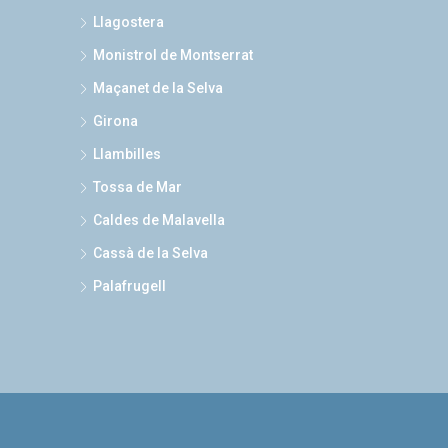
Llagostera
Monistrol de Montserrat
Maçanet de la Selva
Girona
Llambilles
Tossa de Mar
Caldes de Malavella
Cassà de la Selva
Palafrugell