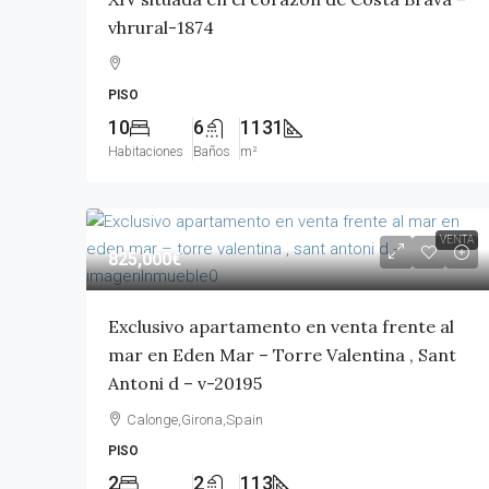
vhrural-1874
PISO
10
6
1131
Habitaciones
Baños
m²
VENTA
825,000€
Exclusivo apartamento en venta frente al
mar en Eden Mar – Torre Valentina , Sant
Antoni d – v-20195
Calonge,Girona,Spain
PISO
2
2
113