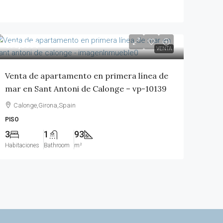
690,000€
VENTA
Venta de apartamento en primera línea de
mar en Sant Antoni de Calonge – vp-10139
Calonge,Girona,Spain
PISO
3
1
93
Habitaciones
Bathroom
m²