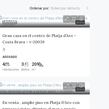
Ordenar por:
Orden por defecto
725,000€
DESTACADO
VENTA
Gran casa en el centro de Platja d’Aro –
Costa Brava – v-20039
ADOSADO
4
3
209
Habitaciones
Baños
m²
345,000€
VENTA
En venta , amplio piso en Platja D’Aro con
terraza i vistas abiertas al mar a precio