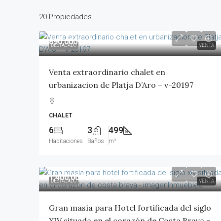
20 Propiedades
890,000€
DESTACADO
VENTA
Venta extraordinario chalet en
urbanizacion de Platja D’Aro – v-20197
CHALET
6
3
499
Habitaciones
Baños
m²
1,400,000€
DESTACADO
VENTA
Gran masía para Hotel fortificada del siglo
XIV situada en el corazón de Costa Brava –