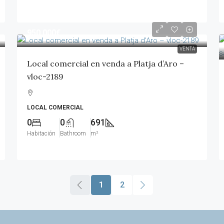
950,000€
VENTA
Local comercial en venda a Platja d’Aro –
vloc-2189
LOCAL COMERCIAL
0
0
691
Habitación
Bathroom
m²
1
2