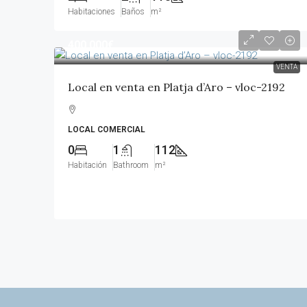
Habitaciones
Baños
m²
400,000€
VENTA
Local en venta en Platja d’Aro – vloc-2192
LOCAL COMERCIAL
0
1
112
Habitación
Bathroom
m²