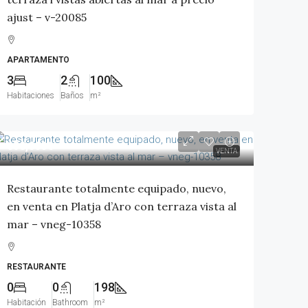
ajust – v-20085
APARTAMENTO
3
2
100
Habitaciones
Baños
m²
650,000€
VENTA
Restaurante totalmente equipado, nuevo,
en venta en Platja d’Aro con terraza vista al
mar – vneg-10358
RESTAURANTE
0
0
198
Habitación
Bathroom
m²