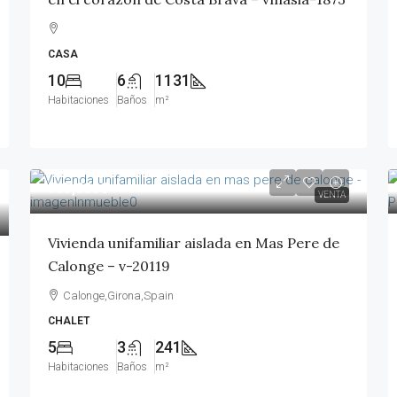
CASA
10
6
1131
Habitaciones
Baños
m²
795,000€
VENTA
Vivienda unifamiliar aislada en Mas Pere de
Calonge – v-20119
Calonge,Girona,Spain
CHALET
5
3
241
Habitaciones
Baños
m²