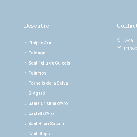
Descubre
Contac
Avda. L
Platja d'Aro
immobi
Calonge
Sant Feliu de Guíxols
Palamós
Fornells de la Selva
S´Agaró
Santa Cristina d'Aro
Castell d'Aro
Sant Hilari Sacalm
Cantallops