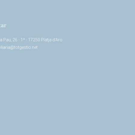
tar
a Pau, 26 - 1º - 17250 Platja d’Aro
liaria@totgestio.net