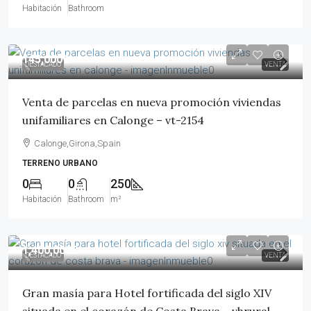
Habitación
Bathroom
145,000€
DESTACADO
VENTA
Venta de parcelas en nueva promoción viviendas
unifamiliares en Calonge – vt-2154
Calonge,Girona,Spain
TERRENO URBANO
0
0
250
Habitación
Bathroom
m²
1,400,000€
DESTACADO
VENTA
Gran masía para Hotel fortificada del siglo XIV