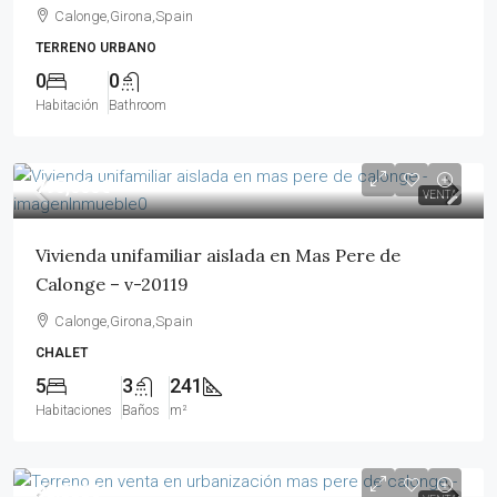
Calonge,Girona,Spain
TERRENO URBANO
0
0
Habitación
Bathroom
795,000€
VENTA
Vivienda unifamiliar aislada en Mas Pere de
Calonge – v-20119
Calonge,Girona,Spain
CHALET
5
3
241
Habitaciones
Baños
m²
90,000€