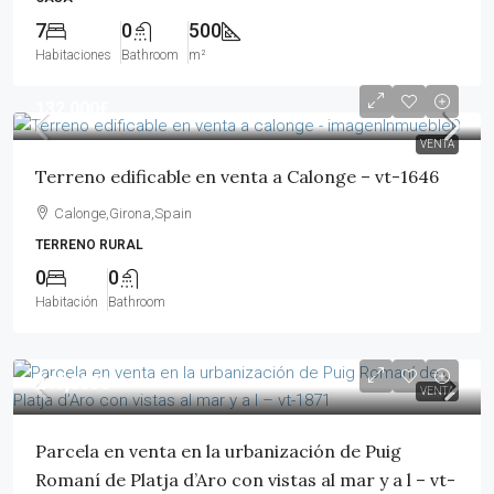
7
0
500
Habitaciones
Bathroom
m²
132,000€
VENTA
Terreno edificable en venta a Calonge – vt-1646
Calonge,Girona,Spain
TERRENO RURAL
0
0
Habitación
Bathroom
249,000€
VENTA
Parcela en venta en la urbanización de Puig
Romaní de Platja d’Aro con vistas al mar y a l – vt-