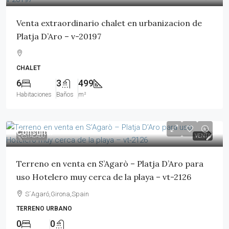
Venta extraordinario chalet en urbanizacion de
Platja D’Aro – v-20197
CHALET
6
3
499
Habitaciones
Baños
m²
Consultar
DESTACADO
VENTA
Terreno en venta en S’Agarò – Platja D’Aro para
uso Hotelero muy cerca de la playa – vt-2126
S´Agaró,Girona,Spain
TERRENO URBANO
0
0