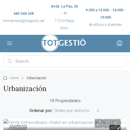
Avda. La Pau, 26
9:30h a 14:00h - 16:00h -
685 548 248
- 1º
19:00h
immobiliaria@totgestio.net
17250 Platja
de dilluns a divendres
d'Aro
Home
Urbanización
Urbanización
14 Propiedades
Ordenar por:
Orden por defecto
890,000€
DESTACADO
VENTA