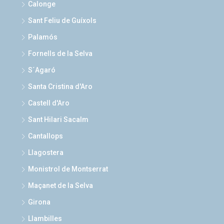
Calonge
Sant Feliu de Guíxols
Palamós
Fornells de la Selva
S´Agaró
Santa Cristina d'Aro
Castell d'Aro
Sant Hilari Sacalm
Cantallops
Llagostera
Monistrol de Montserrat
Maçanet de la Selva
Girona
Llambilles