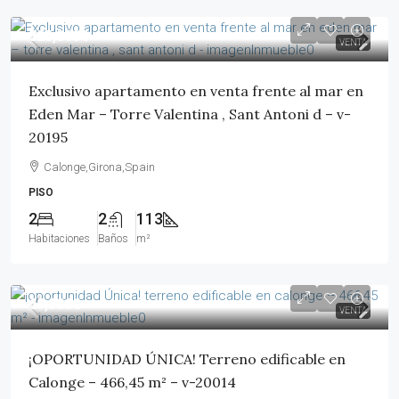
825,000€
VENTA
Exclusivo apartamento en venta frente al mar en
Eden Mar – Torre Valentina , Sant Antoni d – v-
20195
Calonge,Girona,Spain
PISO
2
2
113
Habitaciones
Baños
m²
69,000€
VENTA
¡OPORTUNIDAD ÚNICA! Terreno edificable en
Calonge – 466,45 m² – v-20014