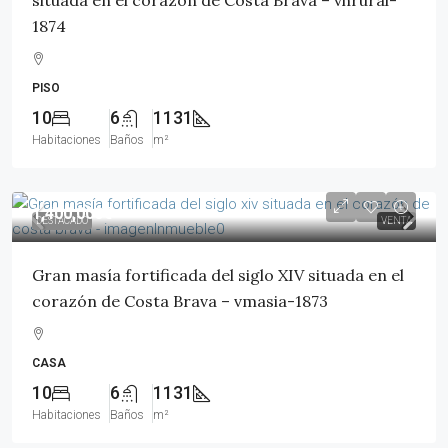
situada en el corazón de Costa Brava – vhrural-
1874
PISO
10
6
1131
Habitaciones
Baños
m²
1,400,000€
DESTACADO
VENTA
Gran masía fortificada del siglo XIV situada en el
corazón de Costa Brava – vmasia-1873
CASA
10
6
1131
Habitaciones
Baños
m²