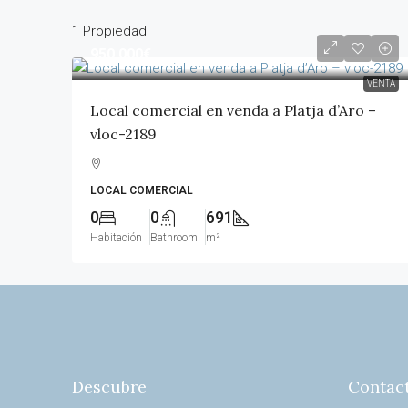
1 Propiedad
950,000€
VENTA
Local comercial en venda a Platja d’Aro –
vloc-2189
LOCAL COMERCIAL
0
0
691
Habitación
Bathroom
m²
Descubre
Contac