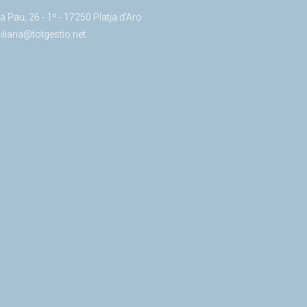
a Pau, 26 - 1º - 17250 Platja d’Aro
liaria@totgestio.net