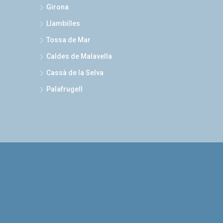
Girona
Llambilles
Tossa de Mar
Caldes de Malavella
Cassà de la Selva
Palafrugell