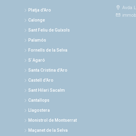
Avda. L
Platja d'Aro
immobi
Calonge
Sant Feliu de Guíxols
Palamós
Fornells de la Selva
S´Agaró
Santa Cristina d'Aro
Castell d'Aro
Sant Hilari Sacalm
Cantallops
Llagostera
Monistrol de Montserrat
Maçanet de la Selva