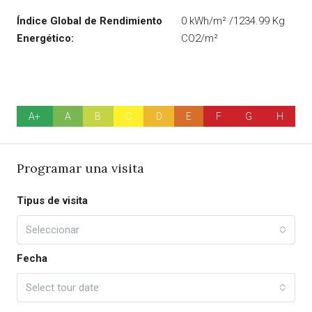
Índice Global de Rendimiento
0 kWh/m² /1234.99 Kg
Energético:
CO2/m²
A+
A
B
C
D
E
F
G
H
Programar una visita
Tipus de visita
Seleccionar
Fecha
Select tour date