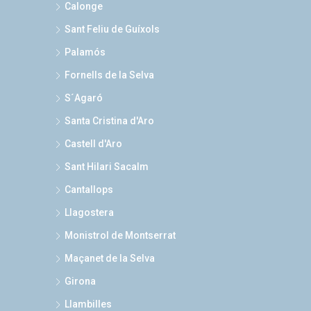
Calonge
Sant Feliu de Guíxols
Palamós
Fornells de la Selva
S´Agaró
Santa Cristina d'Aro
Castell d'Aro
Sant Hilari Sacalm
Cantallops
Llagostera
Monistrol de Montserrat
Maçanet de la Selva
Girona
Llambilles