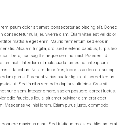
rem ipsum dolor sit amet, consectetur adipiscing elit. Donec
n consectetur nulla, eu viverra diam. Etiam vitae est vel dolor
rttitor mattis a eget enim. Mauris fermentum sed eros in
nenatis. Aliquam fringilla, orci sed eleifend dapibus, turpis leo
andit libero, non sagittis neque sem non nisl. Praesent id
etium nibh. Interdum et malesuada fames ac ante ipsum
imis in faucibus. Nullam dolor felis, lobortis ac leo eu, suscipit
terdum purus. Praesent varius auctor ligula, ut laoreet lectus
estas ut. Sed in nibh sed odio dapibus ultricies. Cras sit
et nunc sem. Integer ornare, sapien posuere laoreet luctus,
lor odio faucibus ligula, sit amet pulvinar diam erat eget
m. Maecenas vel nisl lorem. Etiam purus justo, commodo
t, posuere maximus nunc. Sed tristique mollis ex. Aliquam erat