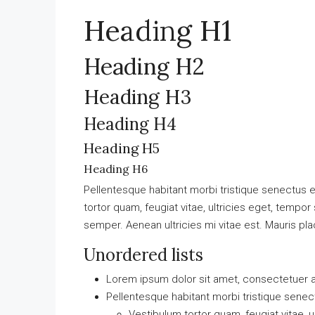
Venta de parcelas en 
Heading H1
viviendas unifamiliares
vt-2154
Heading H2
Calonge,Girona,Spain
Heading H3
0
0
250
m²
TERRENO URBANO
Heading H4
Heading H5
Heading H6
Pellentesque habitant morbi tristique senectus 
tortor quam, feugiat vitae, ultricies eget, tempo
semper. Aenean ultricies mi vitae est. Mauris pla
Unordered lists
Lorem ipsum dolor sit amet, consectetuer ad
Pellentesque habitant morbi tristique sene
Vestibulum tortor quam, feugiat vitae, u