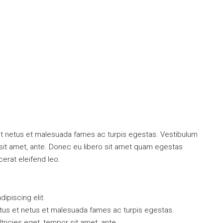
nueva promoción
Terreno urbano edificable en venta e
 en Calonge –
Sant Feliu de Guíxols. Oportunidad
para Promotores – vt-10324
Sant Feliu de Guíxols,Girona,Spain
0
0
3404
m²
TERRENO URBANO
et netus et malesuada fames ac turpis egestas. Vestibulum
r sit amet, ante. Donec eu libero sit amet quam egestas
cerat eleifend leo.
ipiscing elit.
ctus et netus et malesuada fames ac turpis egestas.
ltricies eget, tempor sit amet, ante.