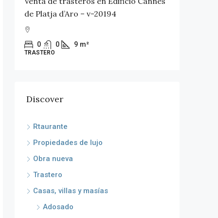
Venta de trasteros en Edificio Cannes
Venta e
n
de Platja d’Aro – v-20194
urbaniz
0
0
9
m²
6
TRASTERO
CHALET
Discover
Rtaurante
Propiedades de lujo
Obra nueva
Trastero
Casas, villas y masías
Adosado