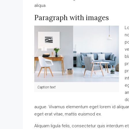
aliqua.
Paragraph with images
Lo
no
po
ve
bl
pr
pr
in
eg
Caption text
am
do
augue. Vivamus elementum eget lorem id aliqua
eget erat vitae, mattis euismod ex.
Aliquam ligula felis, consectetur quis interdum e