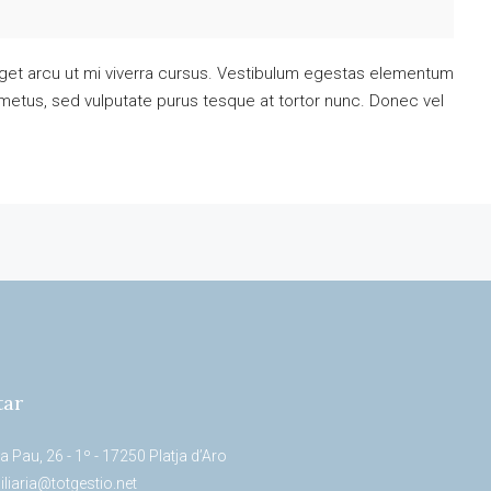
eget arcu ut mi viverra cursus. Vestibulum egestas elementum
 metus, sed vulputate purus tesque at tortor nunc. Donec vel
tar
a Pau, 26 - 1º - 17250 Platja d’Aro
liaria@totgestio.net