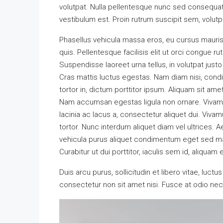
volutpat. Nulla pellentesque nunc sed consequat
vestibulum est. Proin rutrum suscipit sem, volutpa
Phasellus vehicula massa eros, eu cursus mauris
quis. Pellentesque facilisis elit ut orci congue ru
Suspendisse laoreet urna tellus, in volutpat justo
Cras mattis luctus egestas. Nam diam nisi, con
tortor in, dictum porttitor ipsum. Aliquam sit ame
Nam accumsan egestas ligula non ornare. Vivam
lacinia ac lacus a, consectetur aliquet dui. Viva
tortor. Nunc interdum aliquet diam vel ultrices. 
vehicula purus aliquet condimentum eget sed ma
Curabitur ut dui porttitor, iaculis sem id, aliquam 
Duis arcu purus, sollicitudin et libero vitae, luc
consectetur non sit amet nisi. Fusce at odio n