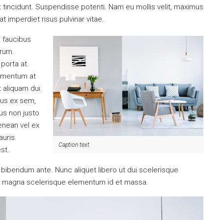
 tincidunt. Suspendisse potenti. Nam eu mollis velit, maximus
t imperdiet risus pulvinar vitae.
 faucibus
trum.
 porta at.
dimentum at
t aliquam dui.
us ex sem,
mus non justo
Aenean vel ex
uris.
Caption text
est.
tus bibendum ante. Nunc aliquet libero ut dui scelerisque
ec magna scelerisque elementum id et massa.