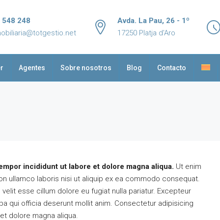
 548 248
Avda. La Pau, 26 - 1º
obiliaria@totgestio.net
17250 Platja d'Aro
er
Agentes
Sobre nosotros
Blog
Contacto
empor incididunt ut labore et dolore magna aliqua.
Ut enim
on ullamco laboris nisi ut aliquip ex ea commodo consequat.
 velit esse cillum dolore eu fugiat nulla pariatur. Excepteur
1,100,000€
pa qui officia deserunt mollit anim. Consectetur adipisicing
 et dolore magna aliqua.